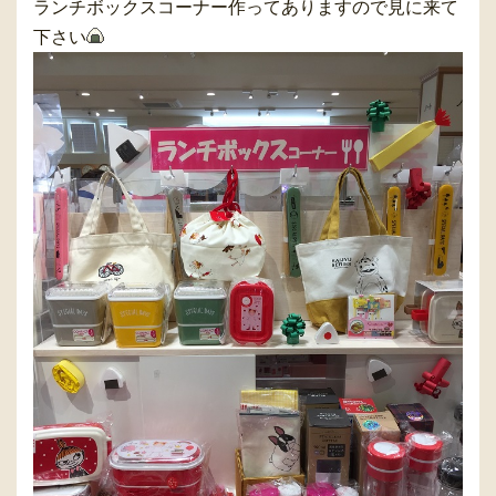
ランチボックスコーナー作ってありますので見に来て
下さい