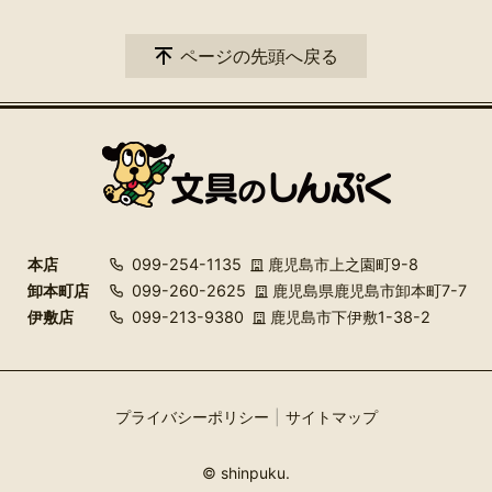
ページの先頭へ戻る
本店
099-254-1135
鹿児島市上之園町9-8
卸本町店
099-260-2625
鹿児島県鹿児島市卸本町7-7
伊敷店
099-213-9380
鹿児島市下伊敷1-38-2
プライバシーポリシー
サイトマップ
© shinpuku.