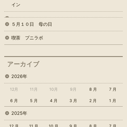
イン
５月１０日 母の日
喫茶 プニラボ
アーカイブ
2026年
12月
11月
10月
9月
8 月
7 月
6 月
5 月
4 月
3 月
2 月
1 月
2025年
12 月
11 月
10 月
9 月
8 月
7 月