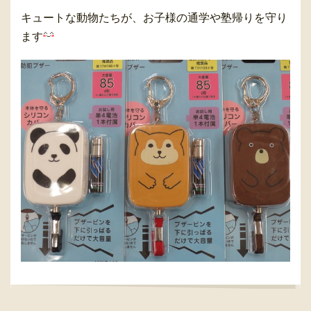
キュートな動物たちが、お子様の通学や塾帰りを守り
ます