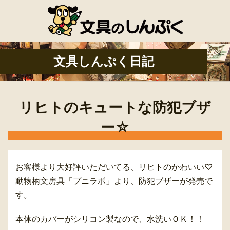
文具しんぷく日記
リヒトのキュートな防犯ブザ
ー☆
お客様より大好評いただいてる、リヒトのかわいい♡
動物柄文房具「プニラボ」より、防犯ブザーが発売で
す。
本体のカバーがシリコン製なので、水洗いＯＫ！！