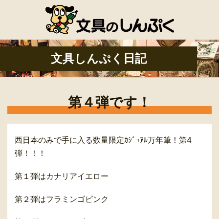
文具しんぷく日記
第４弾です！
西日本のみで手に入る数量限定ｶｼﾞｭｱﾙ万年筆！第4
弾！！！
第１弾はカナリアイエロー
第２弾はフラミンゴピンク