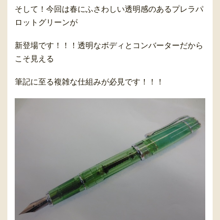
そして！今回は春にふさわしい透明感のあるプレラパ
ロットグリーンが
新登場です！！！透明なボディとコンバーターだから
こそ見える
筆記に至る複雑な仕組みが必見です！！！