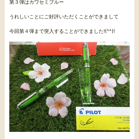
第３弾はカワセミブルー
うれしいことにご好評いただくことができまして
今回第４弾まで突入することができました!(^^)!