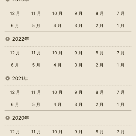
12 月
11 月
10 月
9 月
8 月
7 月
6 月
5 月
4 月
3 月
2 月
1 月
2022年
12 月
11 月
10 月
9 月
8 月
7 月
6 月
5 月
4 月
3 月
2 月
1 月
2021年
12 月
11 月
10 月
9 月
8 月
7 月
6 月
5 月
4 月
3 月
2 月
1 月
2020年
12 月
11 月
10 月
9 月
8 月
7 月