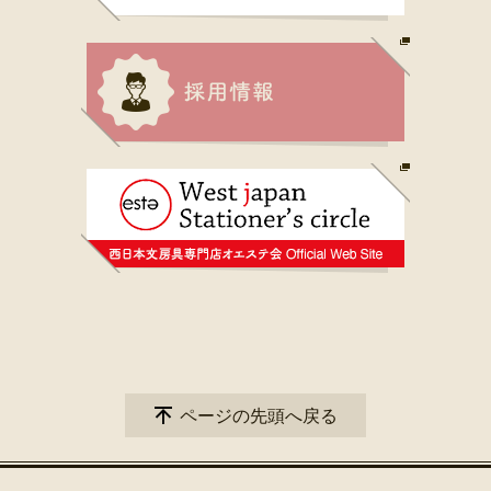
ページの先頭へ戻る