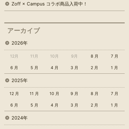
Zoff × Campus コラボ商品入荷中！
アーカイブ
2026年
12月
11月
10月
9月
8 月
7 月
6 月
5 月
4 月
3 月
2 月
1 月
2025年
12 月
11 月
10 月
9 月
8 月
7 月
6 月
5 月
4 月
3 月
2 月
1 月
2024年