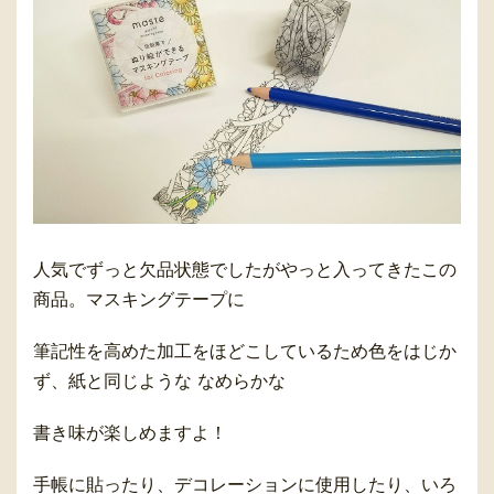
人気でずっと欠品状態でしたがやっと入ってきたこの
商品。マスキングテープに
筆記性を高めた加工をほどこしているため色をはじか
ず、紙と同じような なめらかな
書き味が楽しめますよ！
手帳に貼ったり、デコレーションに使用したり、いろ