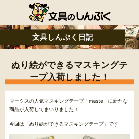
文具しんぷく日記
ぬり絵ができるマスキングテ
ープ入荷しました！
マークスの人気マスキングテープ「maste」に新たな
商品が入荷してまいりました！
今回は「ぬり絵ができるマスキングテープ」です！！