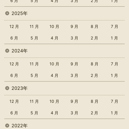
6 月
5 月
4 月
3 月
2 月
1 月
2025年
12 月
11 月
10 月
9 月
8 月
7 月
6 月
5 月
4 月
3 月
2 月
1 月
2024年
12 月
11 月
10 月
9 月
8 月
7 月
6 月
5 月
4 月
3 月
2 月
1 月
2023年
12 月
11 月
10 月
9 月
8 月
7 月
6 月
5 月
4 月
3 月
2 月
1 月
2022年