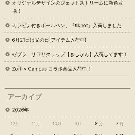
オリジナルデザインのジェットストリームに新色登
場！
カラビナ付きボールペン、『&knot』入荷しました
6月21日は父の日(アイテム入荷中)
ゼブラ サラサクリップ【きしかん】入荷してます！
Zoff × Campus コラボ商品入荷中！
アーカイブ
2026年
12月
11月
10月
9月
8 月
7 月