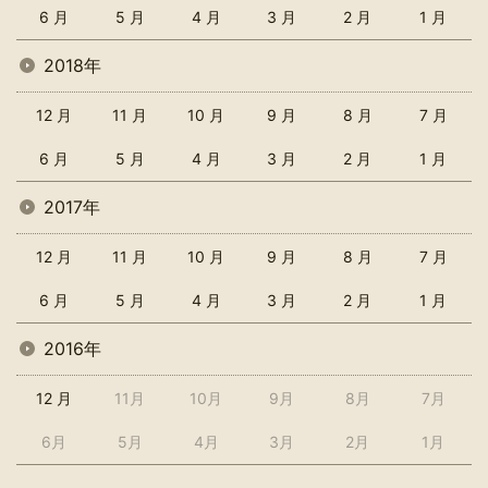
6 月
5 月
4 月
3 月
2 月
1 月
2018年
12 月
11 月
10 月
9 月
8 月
7 月
6 月
5 月
4 月
3 月
2 月
1 月
2017年
12 月
11 月
10 月
9 月
8 月
7 月
6 月
5 月
4 月
3 月
2 月
1 月
2016年
12 月
11月
10月
9月
8月
7月
6月
5月
4月
3月
2月
1月