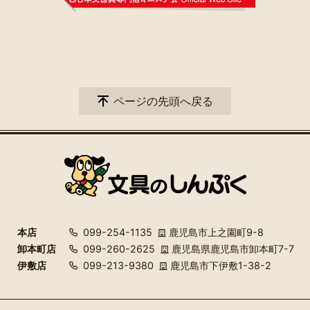
ページの先頭へ戻る
本店
099-254-1135
鹿児島市上之園町9-8
卸本町店
099-260-2625
鹿児島県鹿児島市卸本町7-7
伊敷店
099-213-9380
鹿児島市下伊敷1-38-2