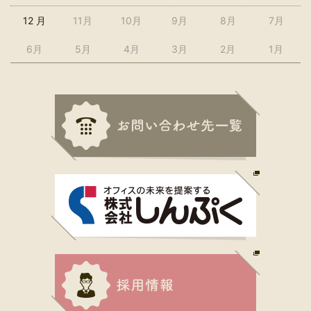
12 月
11月
10月
9月
8月
7月
6月
5月
4月
3月
2月
1月