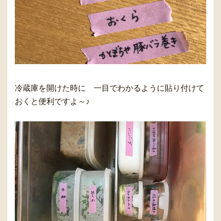
冷蔵庫を開けた時に 一目でわかるように貼り付けて
おくと便利ですよ～♪