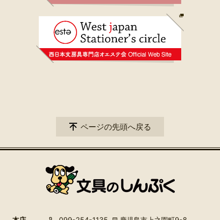
ページの先頭へ戻る
本店
099-254-1135
鹿児島市上之園町9-8