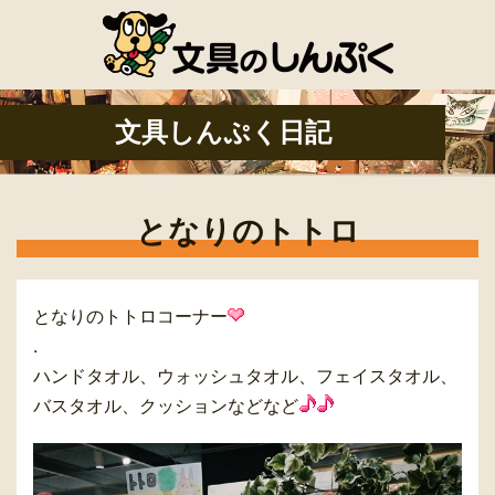
文具しんぷく日記
となりのトトロ
となりのトトロコーナー
.
ハンドタオル、ウォッシュタオル、フェイスタオル、
バスタオル、クッションなどなど