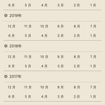
6 月
5 月
4 月
3 月
2 月
1 月
2019年
12 月
11 月
10 月
9 月
8 月
7 月
6 月
5 月
4 月
3 月
2 月
1 月
2018年
12 月
11 月
10 月
9 月
8 月
7 月
6 月
5 月
4 月
3 月
2 月
1 月
2017年
12 月
11 月
10 月
9 月
8 月
7 月
6 月
5 月
4 月
3 月
2 月
1 月