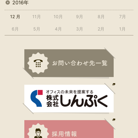
2016年
12 月
11月
10月
9月
8月
7月
6月
5月
4月
3月
2月
1月