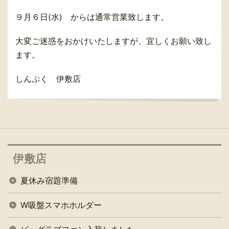
９月６日(水) からは通常営業致します。
大変ご迷惑をおかけいたしますが、宜しくお願い致し
ます。
しんぷく 伊敷店
伊敷店
夏休み宿題準備
W吸盤スマホホルダー