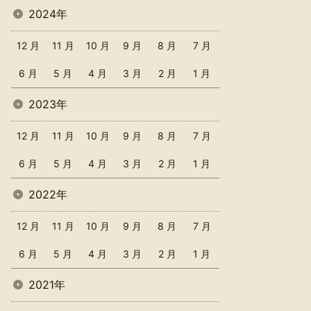
2024年
12 月
11 月
10 月
9 月
8 月
7 月
6 月
5 月
4 月
3 月
2 月
1 月
2023年
12 月
11 月
10 月
9 月
8 月
7 月
6 月
5 月
4 月
3 月
2 月
1 月
2022年
12 月
11 月
10 月
9 月
8 月
7 月
6 月
5 月
4 月
3 月
2 月
1 月
2021年