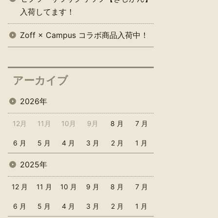
入荷してます！
Zoff × Campus コラボ商品入荷中！
アーカイブ
2026年
12月
11月
10月
9月
8 月
7 月
6 月
5 月
4 月
3 月
2 月
1 月
2025年
12 月
11 月
10 月
9 月
8 月
7 月
6 月
5 月
4 月
3 月
2 月
1 月