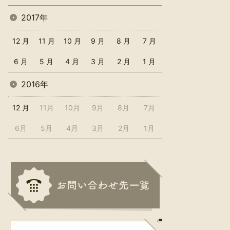
2017年
12 月
11 月
10 月
9 月
8 月
7 月
6 月
5 月
4 月
3 月
2 月
1 月
2016年
12 月
11月
10月
9月
8月
7月
6月
5月
4月
3月
2月
1月