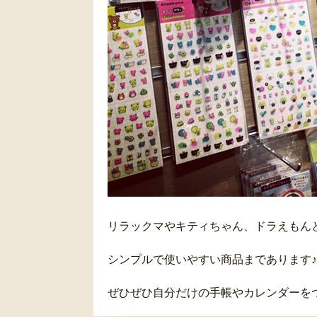
リラックマやキティちゃん、ドラえもん
シンプルで使いやすい商品まであります♪
ぜひぜひ自分だけの手帳やカレンダーを