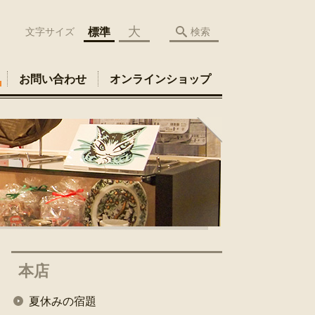
大
標準
文字サイズ
検索
お問い合わせ
オンラインショップ
本店
夏休みの宿題