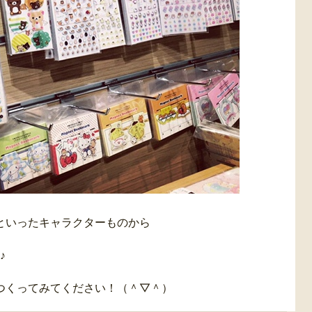
といったキャラクターものから
♪
つくってみてください！（＾▽＾）