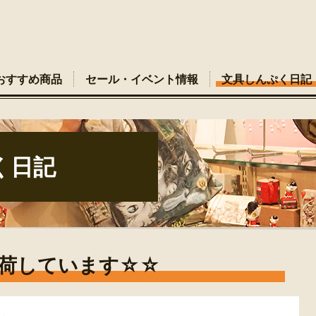
おすすめ商品
セール・イベント情報
文具しんぷく日記
く日記
荷しています☆☆