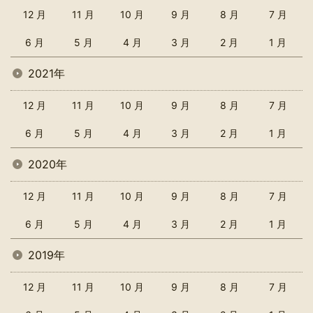
12 月
11 月
10 月
9 月
8 月
7 月
6 月
5 月
4 月
3 月
2 月
1 月
2021年
12 月
11 月
10 月
9 月
8 月
7 月
6 月
5 月
4 月
3 月
2 月
1 月
2020年
12 月
11 月
10 月
9 月
8 月
7 月
6 月
5 月
4 月
3 月
2 月
1 月
2019年
12 月
11 月
10 月
9 月
8 月
7 月