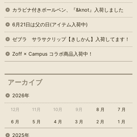
カラビナ付きボールペン、『&knot』入荷しました
6月21日は父の日(アイテム入荷中)
ゼブラ サラサクリップ【きしかん】入荷してます！
Zoff × Campus コラボ商品入荷中！
アーカイブ
2026年
12月
11月
10月
9月
8 月
7 月
6 月
5 月
4 月
3 月
2 月
1 月
2025年