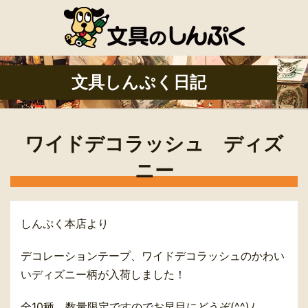
文具しんぷく日記
ワイドデコラッシュ ディズ
ニー
しんぷく本店より
デコレーションテープ、ワイドデコラッシュのかわい
いディズニー柄が入荷しました！
全10種、数量限定ですのでお早目にどうぞ(^^)ﾉ