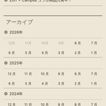
Zoff × Campus コラボ商品入荷中！
アーカイブ
2026年
12月
11月
10月
9月
8 月
7 月
6 月
5 月
4 月
3 月
2 月
1 月
2025年
12 月
11 月
10 月
9 月
8 月
7 月
6 月
5 月
4 月
3 月
2 月
1 月
2024年
12 月
11 月
10 月
9 月
8 月
7 月