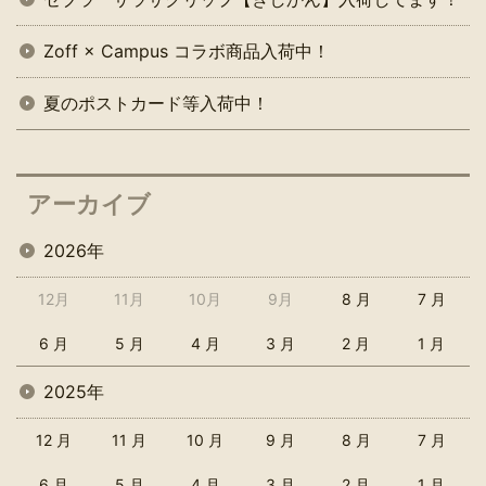
Zoff × Campus コラボ商品入荷中！
夏のポストカード等入荷中！
アーカイブ
2026年
12月
11月
10月
9月
8 月
7 月
6 月
5 月
4 月
3 月
2 月
1 月
2025年
12 月
11 月
10 月
9 月
8 月
7 月
6 月
5 月
4 月
3 月
2 月
1 月