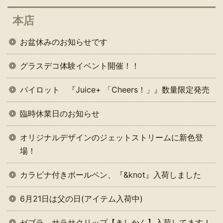
本店
お盆休みのお知らせです
グラスデコ体験イベント開催！！
パイロット 『Juice+ 「Cheers！」』数量限定発売
臨時休業日のお知らせ
オリジナルデザインのジェットストリームに新色登
場！
カラビナ付きボールペン、『&knot』入荷しました
6月21日は父の日(アイテム入荷中)
ゼブラ サラサクリップ【きしかん】入荷してます！