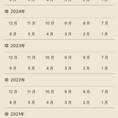
2024年
12 月
11 月
10 月
9 月
8 月
7 月
6 月
5 月
4 月
3 月
2 月
1 月
2023年
12 月
11 月
10 月
9 月
8 月
7 月
6 月
5 月
4 月
3 月
2 月
1 月
2022年
12 月
11 月
10 月
9 月
8 月
7 月
6 月
5 月
4 月
3 月
2 月
1 月
2021年