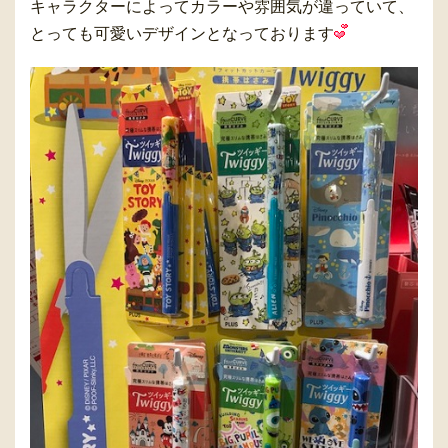
キャラクターによってカラーや雰囲気が違っていて、
とっても可愛いデザインとなっております