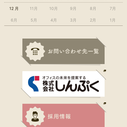
12 月
11月
10月
9月
8月
7月
6月
5月
4月
3月
2月
1月