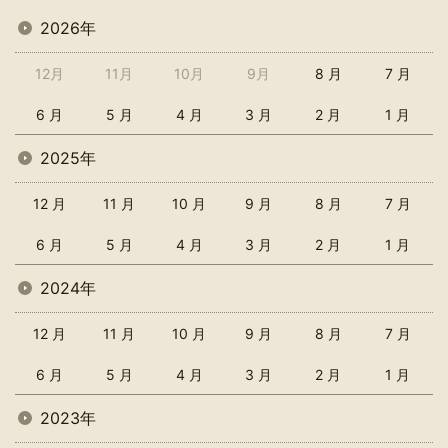
2026年
12月
11月
10月
9月
8 月
7 月
6 月
5 月
4 月
3 月
2 月
1 月
2025年
12 月
11 月
10 月
9 月
8 月
7 月
6 月
5 月
4 月
3 月
2 月
1 月
2024年
12 月
11 月
10 月
9 月
8 月
7 月
6 月
5 月
4 月
3 月
2 月
1 月
2023年