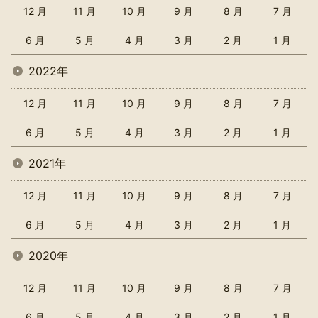
12 月
11 月
10 月
9 月
8 月
7 月
6 月
5 月
4 月
3 月
2 月
1 月
2022年
12 月
11 月
10 月
9 月
8 月
7 月
6 月
5 月
4 月
3 月
2 月
1 月
2021年
12 月
11 月
10 月
9 月
8 月
7 月
6 月
5 月
4 月
3 月
2 月
1 月
2020年
12 月
11 月
10 月
9 月
8 月
7 月
6 月
5 月
4 月
3 月
2 月
1 月