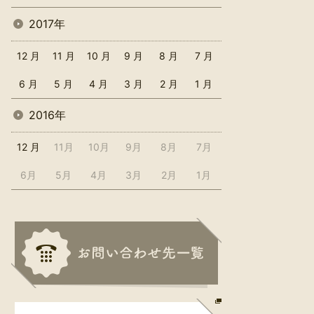
2017年
12 月
11 月
10 月
9 月
8 月
7 月
6 月
5 月
4 月
3 月
2 月
1 月
2016年
12 月
11月
10月
9月
8月
7月
6月
5月
4月
3月
2月
1月