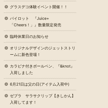
グラスデコ体験イベント開催！！
パイロット 『Juice+
「Cheers！」』数量限定発売
臨時休業日のお知らせ
オリジナルデザインのジェットストリ
ームに新色登場！
カラビナ付きボールペン、『&knot』
入荷しました
6月21日は父の日(アイテム入荷中)
ゼブラ サラサクリップ【きしかん】
入荷してます！