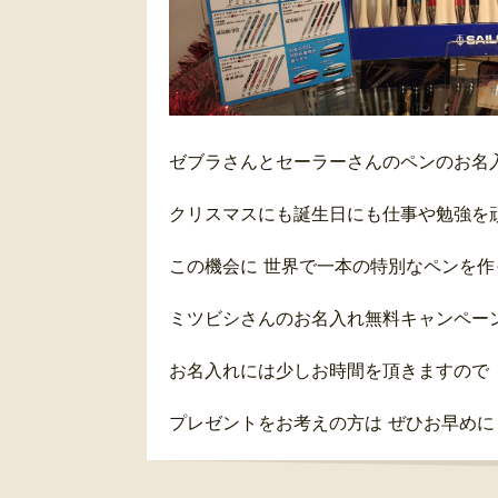
ゼブラさんとセーラーさんのペンのお名
クリスマスにも誕生日にも仕事や勉強を
この機会に 世界で一本の特別なペンを
ミツビシさんのお名入れ無料キャンペーン
お名入れには少しお時間を頂きますので
プレゼントをお考えの方は ぜひお早めに