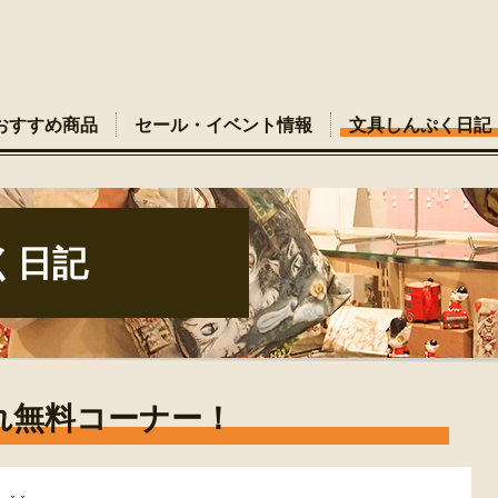
おすすめ商品
セール・イベント情報
文具しんぷく日記
く日記
れ無料コーナー！