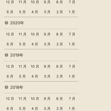
12 月
11 月
10 月
9 月
8 月
7 月
6 月
5 月
4 月
3 月
2 月
1 月
2020年
12 月
11 月
10 月
9 月
8 月
7 月
6 月
5 月
4 月
3 月
2 月
1 月
2019年
12 月
11 月
10 月
9 月
8 月
7 月
6 月
5 月
4 月
3 月
2 月
1 月
2018年
12 月
11 月
10 月
9 月
8 月
7 月
6 月
5 月
4 月
3 月
2 月
1 月