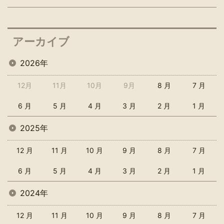
アーカイブ
2026年
12月
11月
10月
9月
8 月
7 月
6 月
5 月
4 月
3 月
2 月
1 月
2025年
12 月
11 月
10 月
9 月
8 月
7 月
6 月
5 月
4 月
3 月
2 月
1 月
2024年
12 月
11 月
10 月
9 月
8 月
7 月