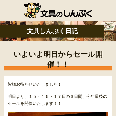
文具しんぷく日記
いよいよ明日からセール開
催！！
皆様お待たせいたしました！
明日より、１５・１６・１７日の３日間、今年最後の
セールを開催いたします！！