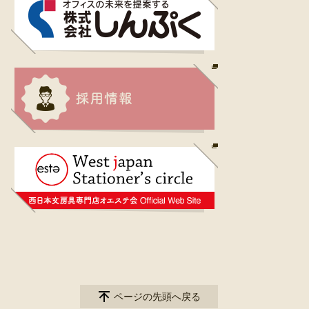
ページの先頭へ戻る