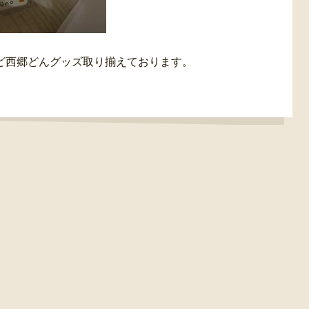
ど西郷どんグッズ取り揃えております。