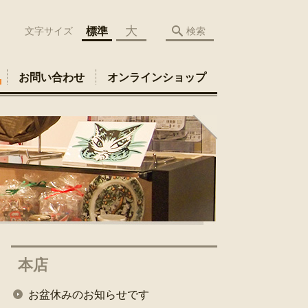
大
標準
文字サイズ
検索
お問い合わせ
オンラインショップ
本店
お盆休みのお知らせです