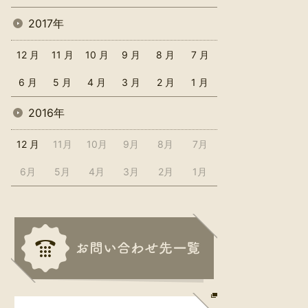
2017年
12 月
11 月
10 月
9 月
8 月
7 月
6 月
5 月
4 月
3 月
2 月
1 月
2016年
12 月
11月
10月
9月
8月
7月
6月
5月
4月
3月
2月
1月