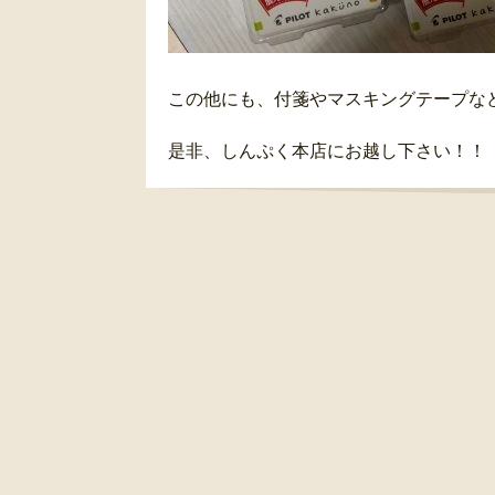
この他にも、付箋やマスキングテープな
是非、しんぷく本店にお越し下さい！！