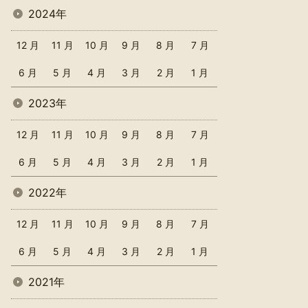
2024年
12 月
11 月
10 月
9 月
8 月
7 月
6 月
5 月
4 月
3 月
2 月
1 月
2023年
12 月
11 月
10 月
9 月
8 月
7 月
6 月
5 月
4 月
3 月
2 月
1 月
2022年
12 月
11 月
10 月
9 月
8 月
7 月
6 月
5 月
4 月
3 月
2 月
1 月
2021年