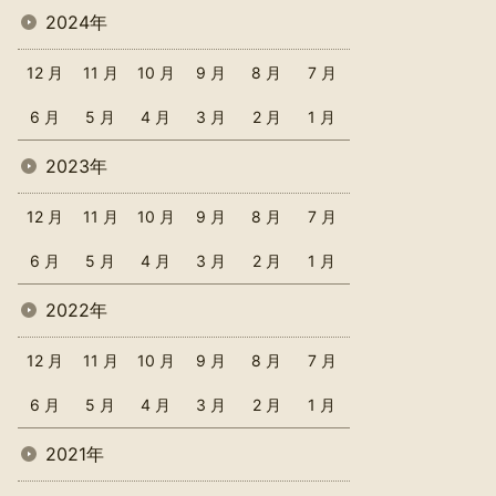
2024年
12 月
11 月
10 月
9 月
8 月
7 月
6 月
5 月
4 月
3 月
2 月
1 月
2023年
12 月
11 月
10 月
9 月
8 月
7 月
6 月
5 月
4 月
3 月
2 月
1 月
2022年
12 月
11 月
10 月
9 月
8 月
7 月
6 月
5 月
4 月
3 月
2 月
1 月
2021年