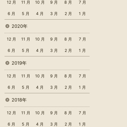
12 月
11 月
10 月
9 月
8 月
7 月
6 月
5 月
4 月
3 月
2 月
1 月
2020年
12 月
11 月
10 月
9 月
8 月
7 月
6 月
5 月
4 月
3 月
2 月
1 月
2019年
12 月
11 月
10 月
9 月
8 月
7 月
6 月
5 月
4 月
3 月
2 月
1 月
2018年
12 月
11 月
10 月
9 月
8 月
7 月
6 月
5 月
4 月
3 月
2 月
1 月