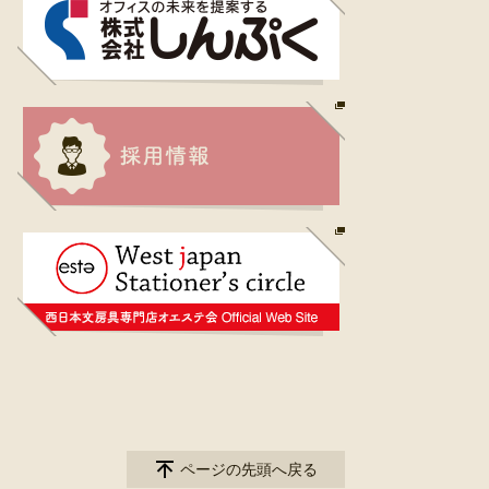
ページの先頭へ戻る