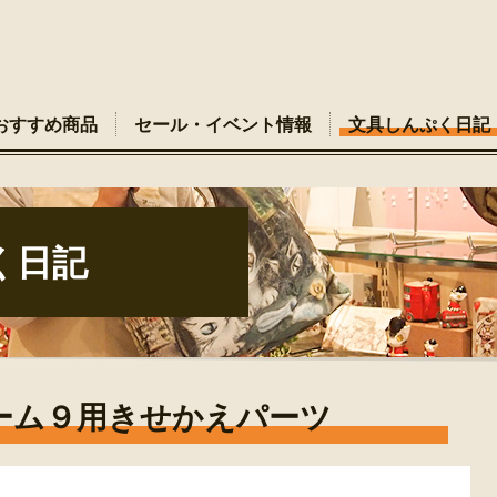
おすすめ商品
セール・イベント情報
文具しんぷく日記
く日記
ーム９用きせかえパーツ