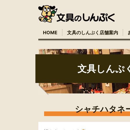
HOME
文具のしんぷく店舗案内
文具しんぷ
シャチハタネ