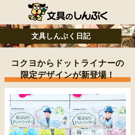
文具しんぷく日記
コクヨからドットライナーの
限定デザインが新登場！