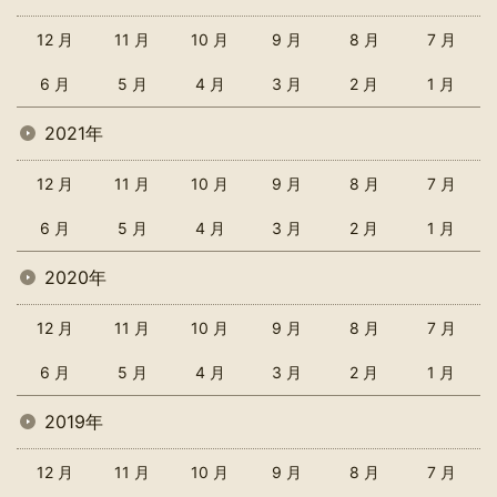
12 月
11 月
10 月
9 月
8 月
7 月
6 月
5 月
4 月
3 月
2 月
1 月
2021年
12 月
11 月
10 月
9 月
8 月
7 月
6 月
5 月
4 月
3 月
2 月
1 月
2020年
12 月
11 月
10 月
9 月
8 月
7 月
6 月
5 月
4 月
3 月
2 月
1 月
2019年
12 月
11 月
10 月
9 月
8 月
7 月