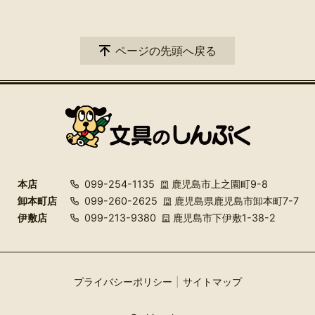
ページの先頭へ戻る
本店
099-254-1135
鹿児島市上之園町9-8
卸本町店
099-260-2625
鹿児島県鹿児島市卸本町7-7
伊敷店
099-213-9380
鹿児島市下伊敷1-38-2
プライバシーポリシー
サイトマップ