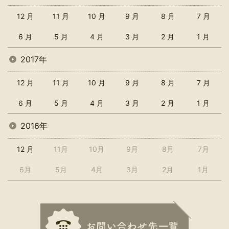
12 月
11 月
10 月
9 月
8 月
7 月
6 月
5 月
4 月
3 月
2 月
1 月
2017年
12 月
11 月
10 月
9 月
8 月
7 月
6 月
5 月
4 月
3 月
2 月
1 月
2016年
12 月
11月
10月
9月
8月
7月
6月
5月
4月
3月
2月
1月