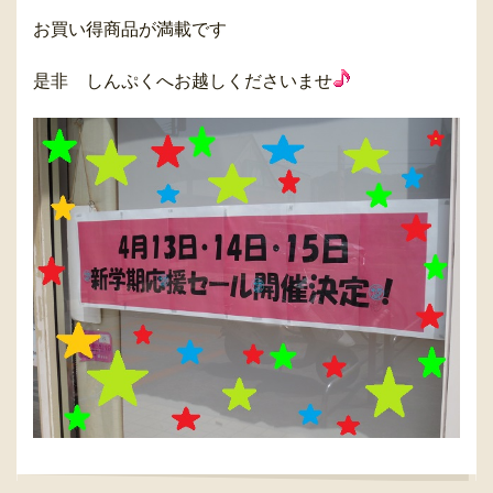
お買い得商品が満載です
是非 しんぷくへお越しくださいませ