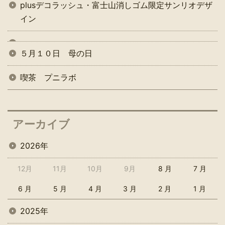
plusデコラッシュ・富士山消しゴム限定サンリオデザ
イン
５月１０日 母の日
喫茶 プニラボ
アーカイブ
2026年
12月
11月
10月
9月
8 月
7 月
6 月
5 月
4 月
3 月
2 月
1 月
2025年