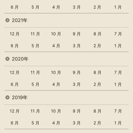
6 月
5 月
4 月
3 月
2 月
1 月
2021年
12 月
11 月
10 月
9 月
8 月
7 月
6 月
5 月
4 月
3 月
2 月
1 月
2020年
12 月
11 月
10 月
9 月
8 月
7 月
6 月
5 月
4 月
3 月
2 月
1 月
2019年
12 月
11 月
10 月
9 月
8 月
7 月
6 月
5 月
4 月
3 月
2 月
1 月