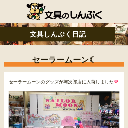
文具しんぷく日記
セーラームーン☾
セーラームーンのグッズが与次郎店に入荷しました