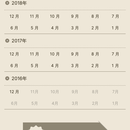
2018年
12 月
11 月
10 月
9 月
8 月
7 月
6 月
5 月
4 月
3 月
2 月
1 月
2017年
12 月
11 月
10 月
9 月
8 月
7 月
6 月
5 月
4 月
3 月
2 月
1 月
2016年
12 月
11月
10月
9月
8月
7月
6月
5月
4月
3月
2月
1月