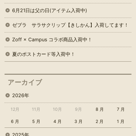
6月21日は父の日(アイテム入荷中)
ゼブラ サラサクリップ【きしかん】入荷してます！
Zoff × Campus コラボ商品入荷中！
夏のポストカード等入荷中！
アーカイブ
2026年
12月
11月
10月
9月
8 月
7 月
6 月
5 月
4 月
3 月
2 月
1 月
2025年