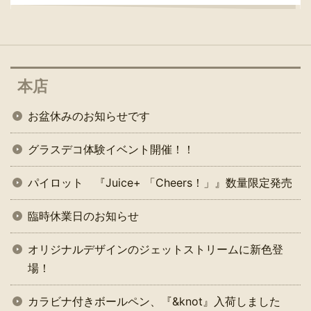
本店
お盆休みのお知らせです
グラスデコ体験イベント開催！！
パイロット 『Juice+ 「Cheers！」』数量限定発売
臨時休業日のお知らせ
オリジナルデザインのジェットストリームに新色登
場！
カラビナ付きボールペン、『&knot』入荷しました