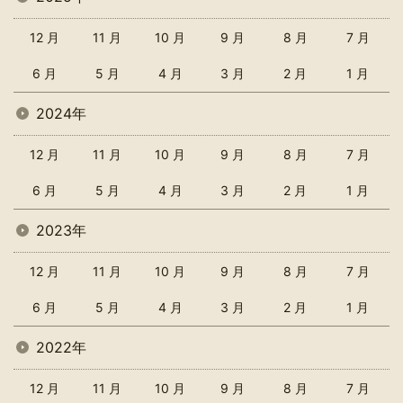
12 月
11 月
10 月
9 月
8 月
7 月
6 月
5 月
4 月
3 月
2 月
1 月
2024年
12 月
11 月
10 月
9 月
8 月
7 月
6 月
5 月
4 月
3 月
2 月
1 月
2023年
12 月
11 月
10 月
9 月
8 月
7 月
6 月
5 月
4 月
3 月
2 月
1 月
2022年
12 月
11 月
10 月
9 月
8 月
7 月