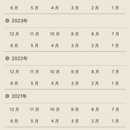
6 月
5 月
4 月
3 月
2 月
1 月
2023年
12 月
11 月
10 月
9 月
8 月
7 月
6 月
5 月
4 月
3 月
2 月
1 月
2022年
12 月
11 月
10 月
9 月
8 月
7 月
6 月
5 月
4 月
3 月
2 月
1 月
2021年
12 月
11 月
10 月
9 月
8 月
7 月
6 月
5 月
4 月
3 月
2 月
1 月