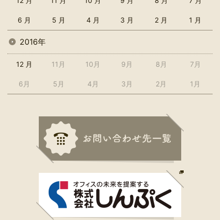
12 月
11 月
10 月
9 月
8 月
7 月
6 月
5 月
4 月
3 月
2 月
1 月
2016年
12 月
11月
10月
9月
8月
7月
6月
5月
4月
3月
2月
1月