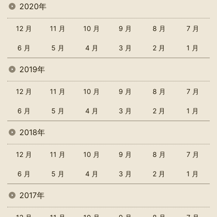
2020年
12 月
11 月
10 月
9 月
8 月
7 月
6 月
5 月
4 月
3 月
2 月
1 月
2019年
12 月
11 月
10 月
9 月
8 月
7 月
6 月
5 月
4 月
3 月
2 月
1 月
2018年
12 月
11 月
10 月
9 月
8 月
7 月
6 月
5 月
4 月
3 月
2 月
1 月
2017年