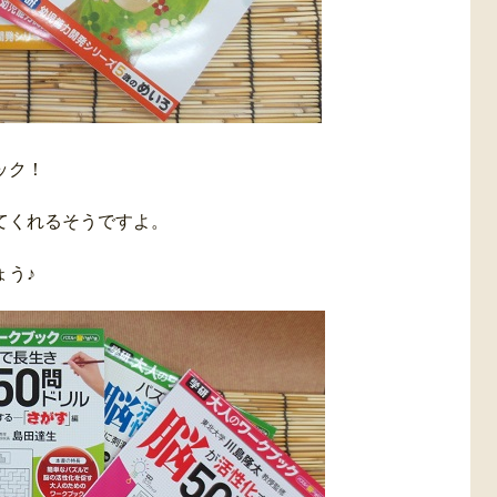
ック！
てくれるそうですよ。
ょう♪