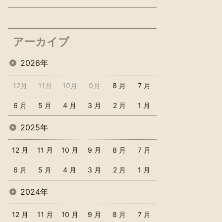
アーカイブ
2026年
12月
11月
10月
9月
8 月
7 月
6 月
5 月
4 月
3 月
2 月
1 月
2025年
12 月
11 月
10 月
9 月
8 月
7 月
6 月
5 月
4 月
3 月
2 月
1 月
2024年
12 月
11 月
10 月
9 月
8 月
7 月