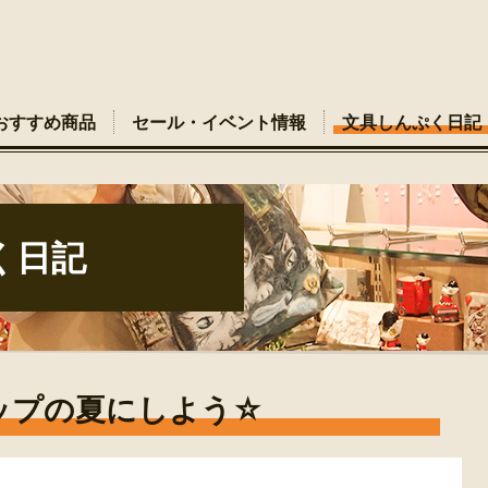
おすすめ商品
セール・イベント情報
文具しんぷく日記
く日記
ップの夏にしよう☆