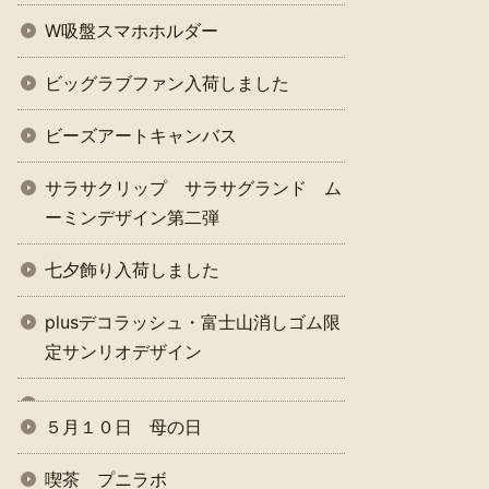
W吸盤スマホホルダー
ビッグラブファン入荷しました
ビーズアートキャンバス
サラサクリップ サラサグランド ム
ーミンデザイン第二弾
七夕飾り入荷しました
plusデコラッシュ・富士山消しゴム限
定サンリオデザイン
５月１０日 母の日
喫茶 プニラボ