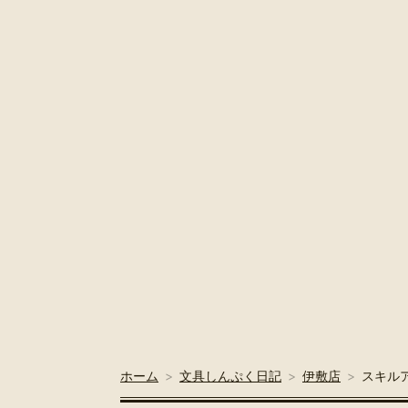
ホーム
文具しんぷく日記
伊敷店
スキル