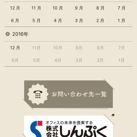
12 月
11 月
10 月
9 月
8 月
7 月
6 月
5 月
4 月
3 月
2 月
1 月
2016年
12 月
11月
10月
9月
8月
7月
6月
5月
4月
3月
2月
1月