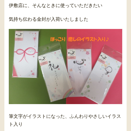
伊敷店に、そんなときに使っていただきたい
気持ち伝わる金封が入荷いたしました
筆文字がイラストになった、ふんわりやさしいイラス
ト入り