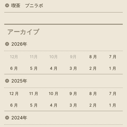
喫茶 プニラボ
アーカイブ
2026年
12月
11月
10月
9月
8 月
7 月
6 月
5 月
4 月
3 月
2 月
1 月
2025年
12 月
11 月
10 月
9 月
8 月
7 月
6 月
5 月
4 月
3 月
2 月
1 月
2024年