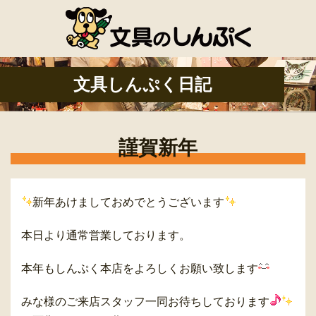
文具しんぷく日記
謹賀新年
新年あけましておめでとうございます
本日より通常営業しております。
本年もしんぷく本店をよろしくお願い致します
みな様のご来店スタッフ一同お待ちしております