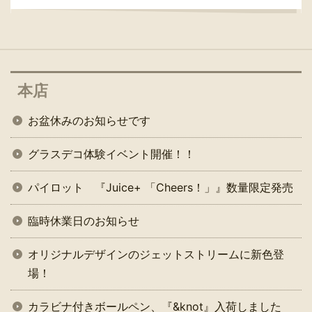
本店
お盆休みのお知らせです
グラスデコ体験イベント開催！！
パイロット 『Juice+ 「Cheers！」』数量限定発売
臨時休業日のお知らせ
オリジナルデザインのジェットストリームに新色登
場！
カラビナ付きボールペン、『&knot』入荷しました