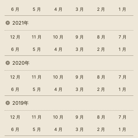
6 月
5 月
4 月
3 月
2 月
1 月
2021年
12 月
11 月
10 月
9 月
8 月
7 月
6 月
5 月
4 月
3 月
2 月
1 月
2020年
12 月
11 月
10 月
9 月
8 月
7 月
6 月
5 月
4 月
3 月
2 月
1 月
2019年
12 月
11 月
10 月
9 月
8 月
7 月
6 月
5 月
4 月
3 月
2 月
1 月