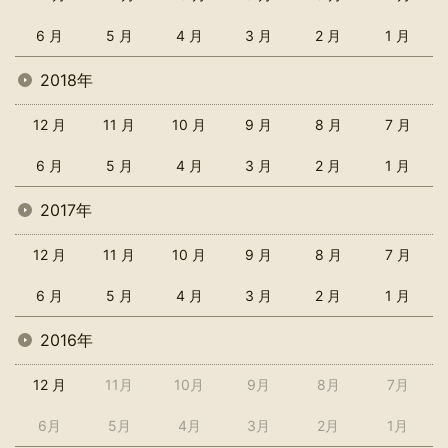
6 月
5 月
4 月
3 月
2 月
1 月
2018年
12 月
11 月
10 月
9 月
8 月
7 月
6 月
5 月
4 月
3 月
2 月
1 月
2017年
12 月
11 月
10 月
9 月
8 月
7 月
6 月
5 月
4 月
3 月
2 月
1 月
2016年
12 月
11月
10月
9月
8月
7月
6月
5月
4月
3月
2月
1月