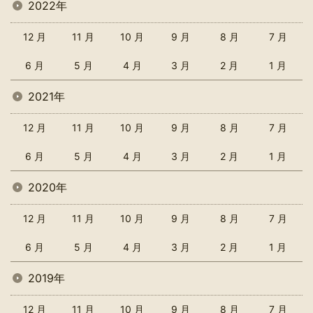
2022年
12 月
11 月
10 月
9 月
8 月
7 月
6 月
5 月
4 月
3 月
2 月
1 月
2021年
12 月
11 月
10 月
9 月
8 月
7 月
6 月
5 月
4 月
3 月
2 月
1 月
2020年
12 月
11 月
10 月
9 月
8 月
7 月
6 月
5 月
4 月
3 月
2 月
1 月
2019年
12 月
11 月
10 月
9 月
8 月
7 月