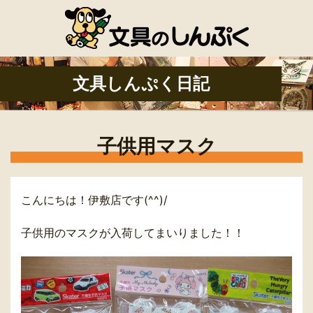
文具しんぷく日記
子供用マスク
こんにちは！伊敷店です(^^)/
子供用のマスクが入荷してまいりました！！