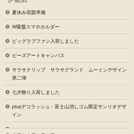
夏休み宿題準備
W吸盤スマホホルダー
ビッグラブファン入荷しました
ビーズアートキャンバス
サラサクリップ サラサグランド ムーミンデザイン
第二弾
七夕飾り入荷しました
plusデコラッシュ・富士山消しゴム限定サンリオデザ
イン