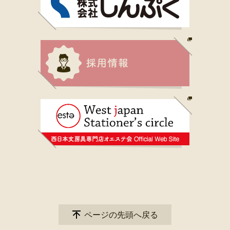
ページの先頭へ戻る