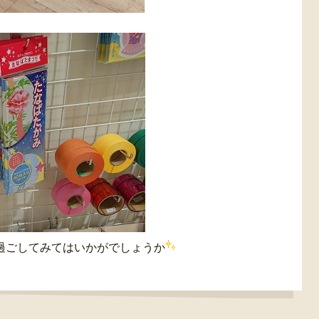
過ごしてみてはいかがでしょうか