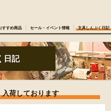
おすすめ商品
セール・イベント情報
文具しんぷく日記
く日記
 入荷しております