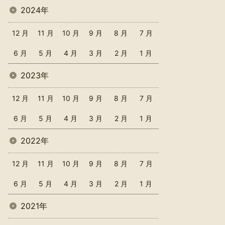
2024年
12 月
11 月
10 月
9 月
8 月
7 月
6 月
5 月
4 月
3 月
2 月
1 月
2023年
12 月
11 月
10 月
9 月
8 月
7 月
6 月
5 月
4 月
3 月
2 月
1 月
2022年
12 月
11 月
10 月
9 月
8 月
7 月
6 月
5 月
4 月
3 月
2 月
1 月
2021年