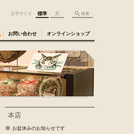
大
標準
文字サイズ
検索
お問い合わせ
オンラインショップ
本店
お盆休みのお知らせです