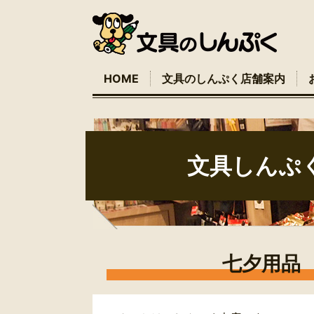
HOME
文具のしんぷく店舗案内
文具しんぷ
七夕用品