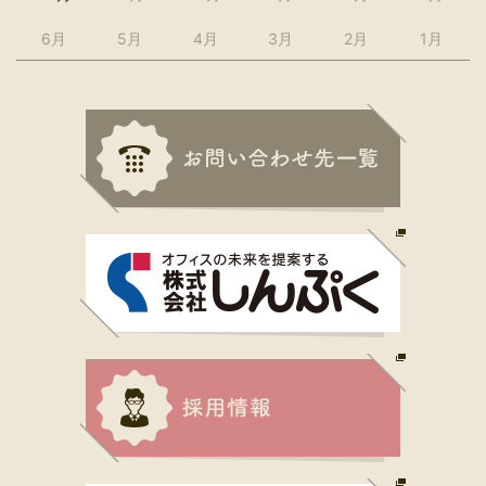
6月
5月
4月
3月
2月
1月