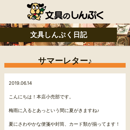
文具しんぷく日記
サマーレター♪
2019.06.14
こんにちは！本店小売部です。
梅雨に入るとあっという間に夏がきますね♪
夏にさわやかな便箋や封筒、カード類が揃ってます！