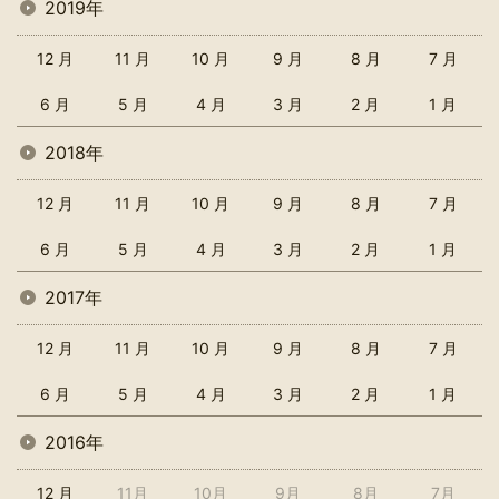
2019年
12 月
11 月
10 月
9 月
8 月
7 月
6 月
5 月
4 月
3 月
2 月
1 月
2018年
12 月
11 月
10 月
9 月
8 月
7 月
6 月
5 月
4 月
3 月
2 月
1 月
2017年
12 月
11 月
10 月
9 月
8 月
7 月
6 月
5 月
4 月
3 月
2 月
1 月
2016年
12 月
11月
10月
9月
8月
7月