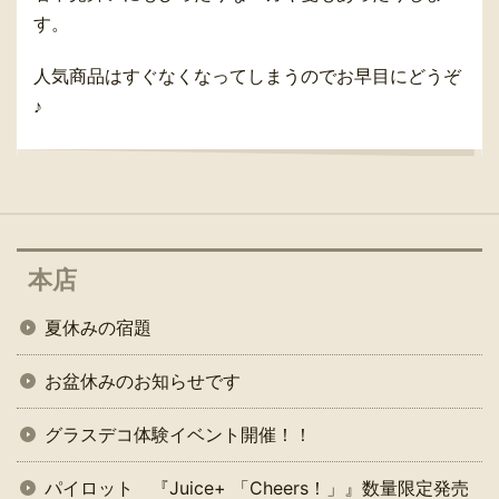
す。
人気商品はすぐなくなってしまうのでお早目にどうぞ
♪
本店
夏休みの宿題
お盆休みのお知らせです
グラスデコ体験イベント開催！！
パイロット 『Juice+ 「Cheers！」』数量限定発売