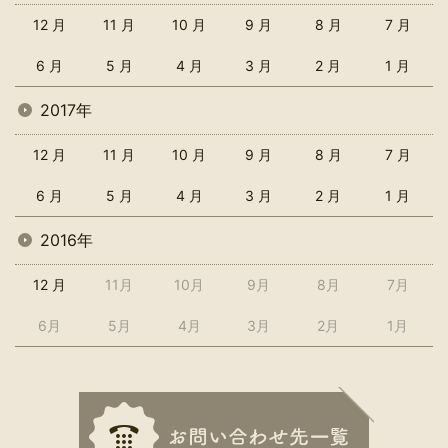
12 月
11 月
10 月
9 月
8 月
7 月
6 月
5 月
4 月
3 月
2 月
1 月
2017年
12 月
11 月
10 月
9 月
8 月
7 月
6 月
5 月
4 月
3 月
2 月
1 月
2016年
12 月
11月
10月
9月
8月
7月
6月
5月
4月
3月
2月
1月