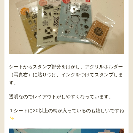
シートからスタンプ部分をはがし、アクリルホルダー
（写真右）に貼りつけ、インクをつけてスタンプしま
す。
透明なのでレイアウトがしやすくなっています。
１シートに20以上の柄が入っているのも嬉しいですね