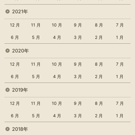
2021年
12 月
11 月
10 月
9 月
8 月
7 月
6 月
5 月
4 月
3 月
2 月
1 月
2020年
12 月
11 月
10 月
9 月
8 月
7 月
6 月
5 月
4 月
3 月
2 月
1 月
2019年
12 月
11 月
10 月
9 月
8 月
7 月
6 月
5 月
4 月
3 月
2 月
1 月
2018年