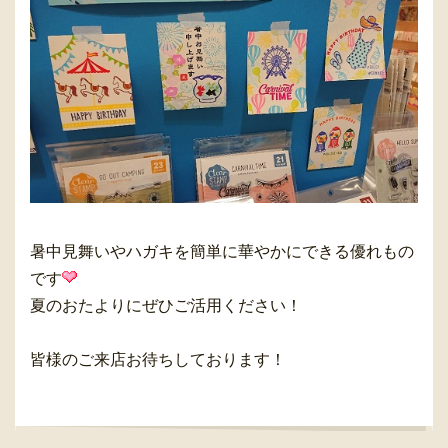
暑中見舞いやハガキを簡単に華やかにできる優れもの
です
夏のおたよりにぜひご活用ください！
皆様のご来店お待ちしております！