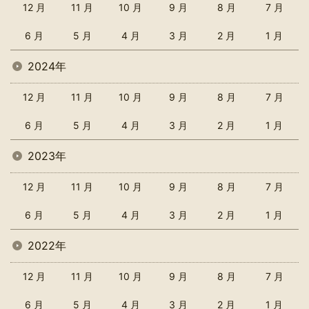
12 月
11 月
10 月
9 月
8 月
7 月
6 月
5 月
4 月
3 月
2 月
1 月
2024年
12 月
11 月
10 月
9 月
8 月
7 月
6 月
5 月
4 月
3 月
2 月
1 月
2023年
12 月
11 月
10 月
9 月
8 月
7 月
6 月
5 月
4 月
3 月
2 月
1 月
2022年
12 月
11 月
10 月
9 月
8 月
7 月
6 月
5 月
4 月
3 月
2 月
1 月