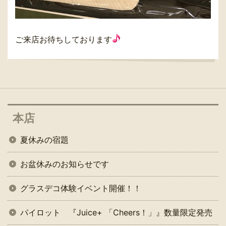
ご来店お待ちしております
本店
夏休みの宿題
お盆休みのお知らせです
グラスデコ体験イベント開催！！
パイロット 『Juice+ 「Cheers！」』数量限定発売