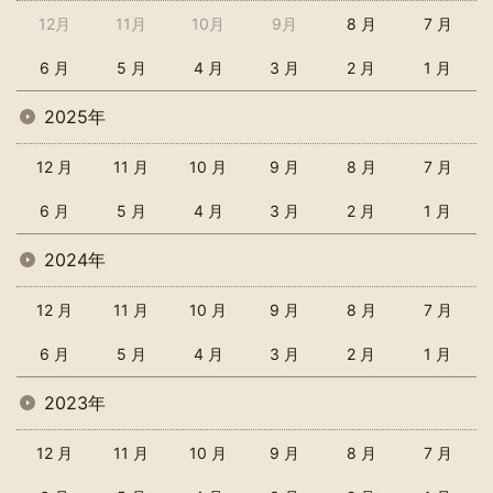
12月
11月
10月
9月
8 月
7 月
6 月
5 月
4 月
3 月
2 月
1 月
2025年
12 月
11 月
10 月
9 月
8 月
7 月
6 月
5 月
4 月
3 月
2 月
1 月
2024年
12 月
11 月
10 月
9 月
8 月
7 月
6 月
5 月
4 月
3 月
2 月
1 月
2023年
12 月
11 月
10 月
9 月
8 月
7 月