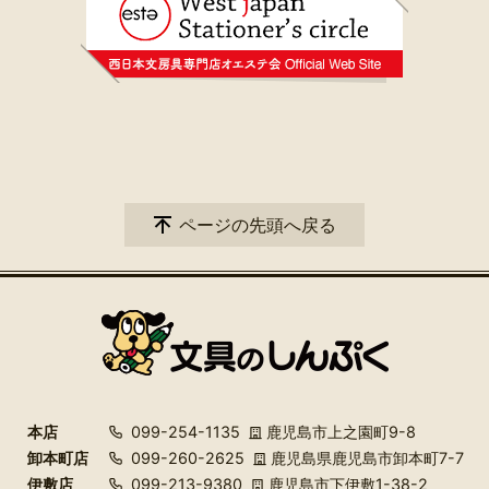
ページの先頭へ戻る
本店
099-254-1135
鹿児島市上之園町9-8
卸本町店
099-260-2625
鹿児島県鹿児島市卸本町7-7
伊敷店
099-213-9380
鹿児島市下伊敷1-38-2