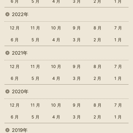
6 月
5 月
4 月
3 月
2 月
1 月
2022年
12 月
11 月
10 月
9 月
8 月
7 月
6 月
5 月
4 月
3 月
2 月
1 月
2021年
12 月
11 月
10 月
9 月
8 月
7 月
6 月
5 月
4 月
3 月
2 月
1 月
2020年
12 月
11 月
10 月
9 月
8 月
7 月
6 月
5 月
4 月
3 月
2 月
1 月
2019年