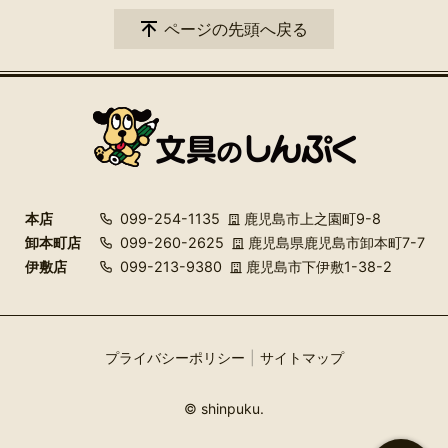
ページの先頭へ戻る
本店
099-254-1135
鹿児島市上之園町9-8
卸本町店
099-260-2625
鹿児島県鹿児島市卸本町7-7
伊敷店
099-213-9380
鹿児島市下伊敷1-38-2
プライバシーポリシー
サイトマップ
© shinpuku.