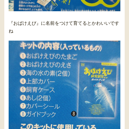
『おばけえび』に名前をつけて育てるとかわいいです
ね