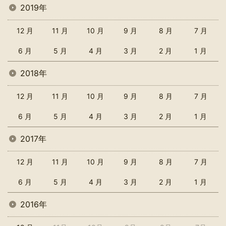
2019年
12 月
11 月
10 月
9 月
8 月
7 月
6 月
5 月
4 月
3 月
2 月
1 月
2018年
12 月
11 月
10 月
9 月
8 月
7 月
6 月
5 月
4 月
3 月
2 月
1 月
2017年
12 月
11 月
10 月
9 月
8 月
7 月
6 月
5 月
4 月
3 月
2 月
1 月
2016年