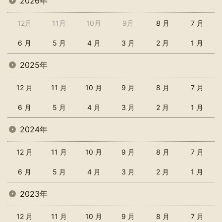
2026年
12月
11月
10月
9月
8 月
7 月
6 月
5 月
4 月
3 月
2 月
1 月
2025年
12 月
11 月
10 月
9 月
8 月
7 月
6 月
5 月
4 月
3 月
2 月
1 月
2024年
12 月
11 月
10 月
9 月
8 月
7 月
6 月
5 月
4 月
3 月
2 月
1 月
2023年
12 月
11 月
10 月
9 月
8 月
7 月