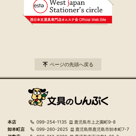
ページの先頭へ戻る
本店
099-254-1135
鹿児島市上之園町9-8
卸本町店
099-260-2625
鹿児島県鹿児島市卸本町7-7