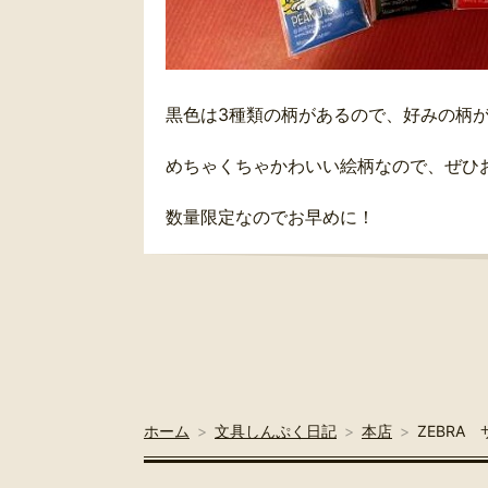
黒色は3種類の柄があるので、好みの柄
めちゃくちゃかわいい絵柄なので、ぜひ
数量限定なのでお早めに！
ホーム
文具しんぷく日記
本店
ZEBRA