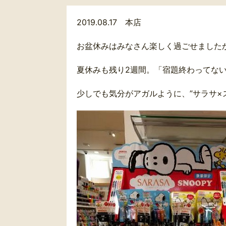
2019.08.17 本店
お盆休みはみなさん楽しく過ごせました
夏休みも残り2週間。「宿題終わってな
少しでも気分がアガルように、”サラサ×