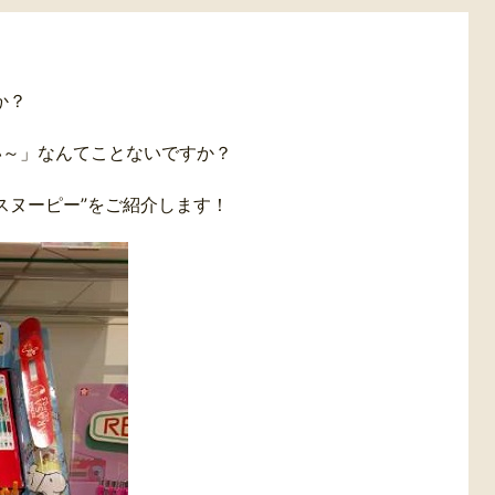
か？
い～」なんてことないですか？
スヌーピー”をご紹介します！