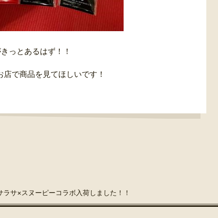
がきっとあるはず！！
お店で商品を見てほしいです！
 サラサ×スヌーピーコラボ入荷しました！！