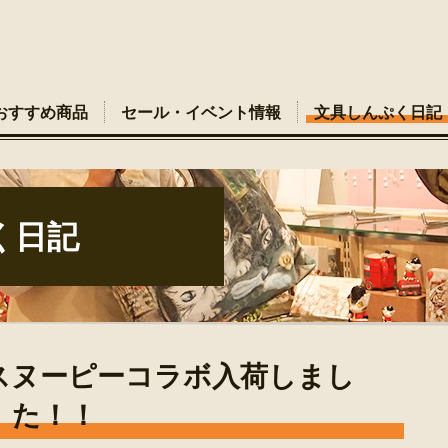
おすすめ商品
セール・イベント情報
文具しんぷく日記
く日記
×スヌーピーコラボ入荷しまし
た！！