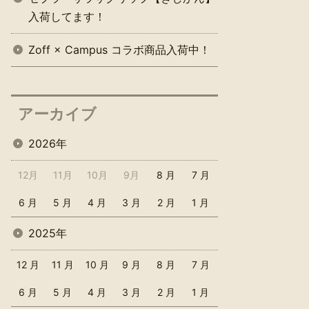
入荷してます！
Zoff × Campus コラボ商品入荷中！
アーカイブ
2026年
12月
11月
10月
9月
8 月
7 月
6 月
5 月
4 月
3 月
2 月
1 月
2025年
12 月
11 月
10 月
9 月
8 月
7 月
6 月
5 月
4 月
3 月
2 月
1 月