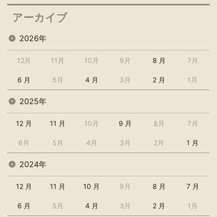
アーカイブ
2026年
12月
11月
10月
9月
8 月
7月
6 月
5月
4 月
3月
2 月
1月
2025年
12 月
11 月
10月
9 月
8月
7月
6月
5月
4月
3月
2月
1 月
2024年
12 月
11 月
10 月
9月
8 月
7 月
6 月
5月
4 月
3月
2 月
1月