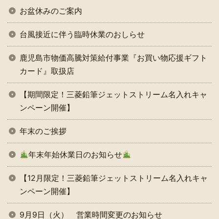
お盆休みのご案内
台風接近に伴う臨時休業のおしらせ
鹿児島市物価高騰対策給付事業『お買い物応援ギフト
カード』取扱店
【期間限定！三菱鉛筆ジェットストリーム名入れキャ
ンペーン開催】
年末のご挨拶
年末年始休業日のお知らせ
【12月限定！三菱鉛筆ジェットストリーム名入れキャ
ンペーン開催】
9月9日（火） 営業時間変更のお知らせ