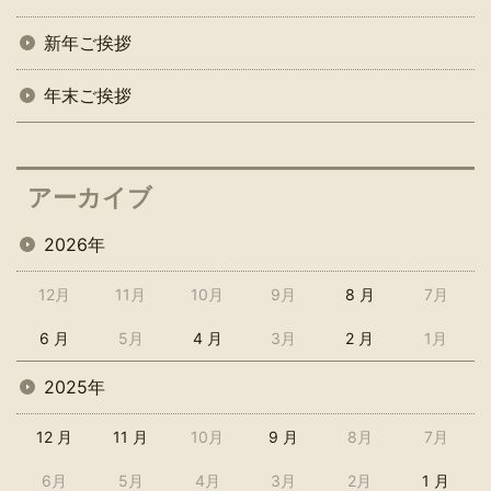
新年ご挨拶
年末ご挨拶
アーカイブ
2026年
12月
11月
10月
9月
8 月
7月
6 月
5月
4 月
3月
2 月
1月
2025年
12 月
11 月
10月
9 月
8月
7月
6月
5月
4月
3月
2月
1 月