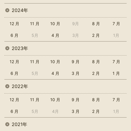
2024年
12 月
11 月
10 月
9月
8 月
7 月
6 月
5月
4 月
3月
2 月
1月
2023年
12 月
11 月
10 月
9 月
8 月
7 月
6 月
5月
4 月
3 月
2 月
1 月
2022年
12 月
11 月
10 月
9 月
8 月
7 月
6 月
5月
4月
3 月
2 月
1月
2021年