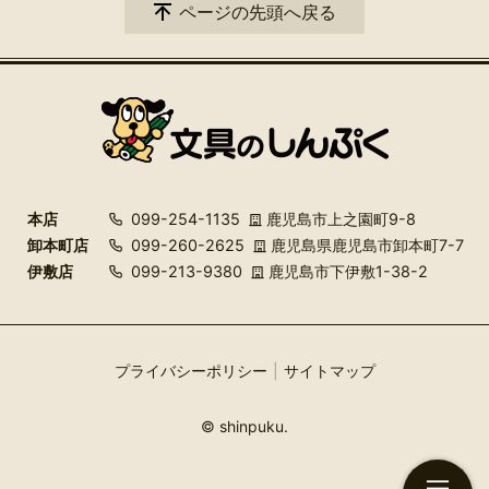
ページの先頭へ戻る
本店
099-254-1135
鹿児島市上之園町9-8
卸本町店
099-260-2625
鹿児島県鹿児島市卸本町7-7
伊敷店
099-213-9380
鹿児島市下伊敷1-38-2
プライバシーポリシー
サイトマップ
© shinpuku.