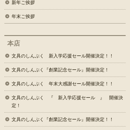
新年ご挨拶
年末ご挨拶
本店
文具のしんぷく 新入学応援セール開催決定！！
文具のしんぷく『創業記念セール』開催決定！
文具のしんぷく 年末大感謝セール開催決定！！
文具のしんぷく 『 新入学応援セール 』 開催決
定！
文具のしんぷく『創業記念セール』開催決定！！