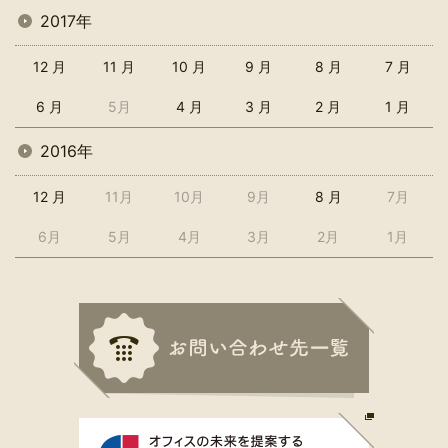
2017年
12 月
11 月
10 月
9 月
8 月
7 月
6 月
5月
4 月
3 月
2 月
1 月
2016年
12 月
11月
10月
9月
8 月
7月
6月
5月
4月
3月
2月
1月