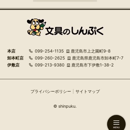
本店
099-254-1135
鹿児島市上之園町9-8
卸本町店
099-260-2625
鹿児島県鹿児島市卸本町7-7
伊敷店
099-213-9380
鹿児島市下伊敷1-38-2
プライバシーポリシー
サイトマップ
© shinpuku.