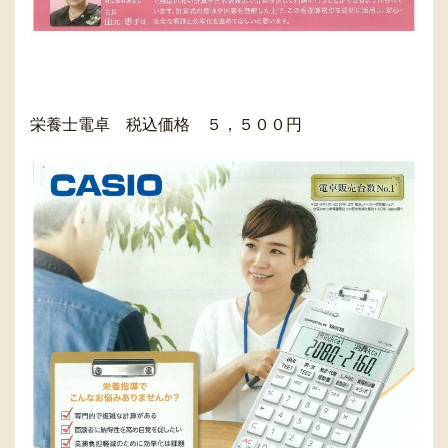
栄養士電卓 税込価格 ５，５００円