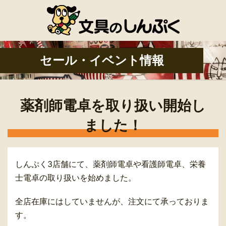
セール・イベント情報
薬剤師電卓を取り扱い開始し
ました！
しんぷく3店舗にて、薬剤師電卓や看護師電卓、栄養
士電卓の取り扱いを始めました。
全店在庫にはしていませんが、注文にて承っておりま
す。