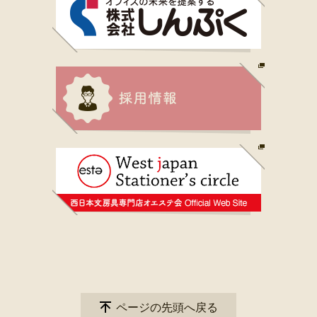
ページの先頭へ戻る