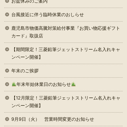
お盆休みのご案内
台風接近に伴う臨時休業のおしらせ
鹿児島市物価高騰対策給付事業『お買い物応援ギフト
カード』取扱店
【期間限定！三菱鉛筆ジェットストリーム名入れキャ
ンペーン開催】
年末のご挨拶
年末年始休業日のお知らせ
【12月限定！三菱鉛筆ジェットストリーム名入れキャ
ンペーン開催】
9月9日（火） 営業時間変更のお知らせ