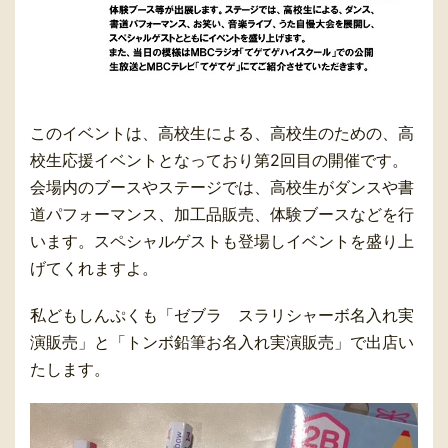
このイベントは、高校生による、高校生のための、高
校生応援イベントとなっており第2回目の開催です。
会場内のブースやステージでは、高校生がダンスや書
道パフォーマンス、加工品販売、体験ブースなどを行
います。スペシャルゲストも登場しイベントを盛り上
げてくれますよ。
私どもしんぷくも「ゼブラ スラリシャーボ名入れ実
演販売」と「トンボ鉛筆お名入れ実演販売」で出店い
たします。