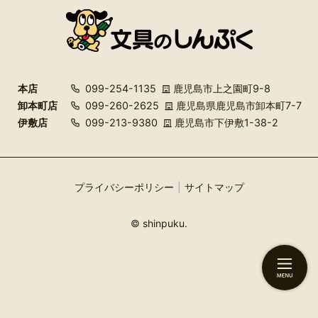
本店
099-254-1135
鹿児島市上之園町9-8
卸本町店
099-260-2625
鹿児島県鹿児島市卸本町7-7
伊敷店
099-213-9380
鹿児島市下伊敷1-38-2
プライバシーポリシー
サイトマップ
© shinpuku.