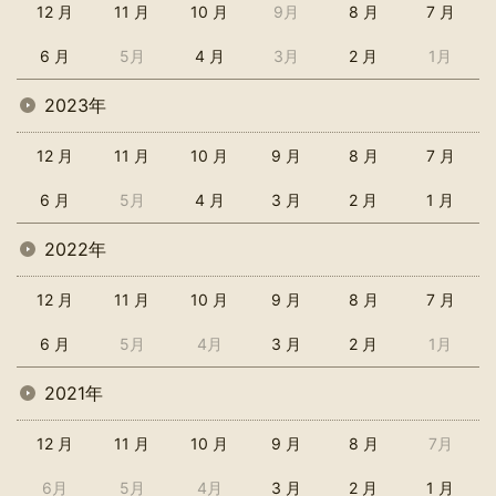
12 月
11 月
10 月
9月
8 月
7 月
6 月
5月
4 月
3月
2 月
1月
2023年
12 月
11 月
10 月
9 月
8 月
7 月
6 月
5月
4 月
3 月
2 月
1 月
2022年
12 月
11 月
10 月
9 月
8 月
7 月
6 月
5月
4月
3 月
2 月
1月
2021年
12 月
11 月
10 月
9 月
8 月
7月
6月
5月
4月
3 月
2 月
1 月