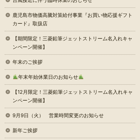
台風接近に伴う臨時休業のおしらせ
鹿児島市物価高騰対策給付事業『お買い物応援ギフト
カード』取扱店
【期間限定！三菱鉛筆ジェットストリーム名入れキャ
ンペーン開催】
年末のご挨拶
年末年始休業日のお知らせ
【12月限定！三菱鉛筆ジェットストリーム名入れキャ
ンペーン開催】
9月9日（火） 営業時間変更のお知らせ
新年ご挨拶