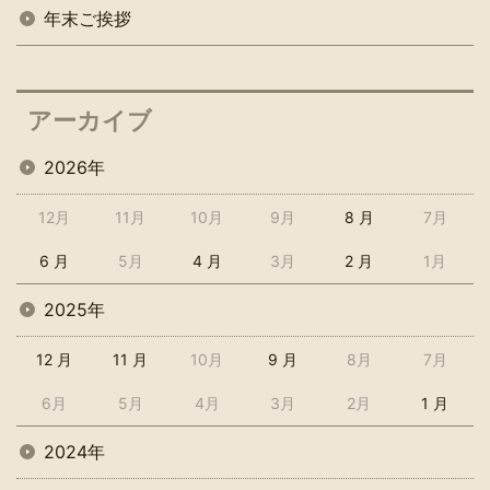
年末ご挨拶
アーカイブ
2026年
12月
11月
10月
9月
8 月
7月
6 月
5月
4 月
3月
2 月
1月
2025年
12 月
11 月
10月
9 月
8月
7月
6月
5月
4月
3月
2月
1 月
2024年