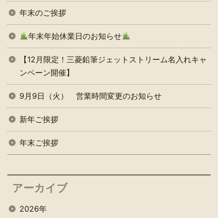
年末のご挨拶
年末年始休業日のお知らせ
【12月限定！三菱鉛筆ジェットストリーム名入れキャ
ンペーン開催】
9月9日（火） 営業時間変更のお知らせ
新年ご挨拶
年末ご挨拶
アーカイブ
2026年