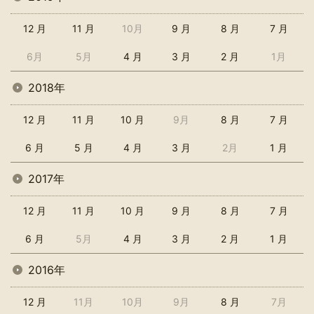
12 月
11 月
10月
9 月
8 月
7 月
6月
5月
4 月
3 月
2 月
1月
2018年
12 月
11 月
10 月
9月
8 月
7 月
6 月
5 月
4 月
3 月
2月
1 月
2017年
12 月
11 月
10 月
9 月
8 月
7 月
6 月
5月
4 月
3 月
2 月
1 月
2016年
12 月
11月
10月
9月
8 月
7月