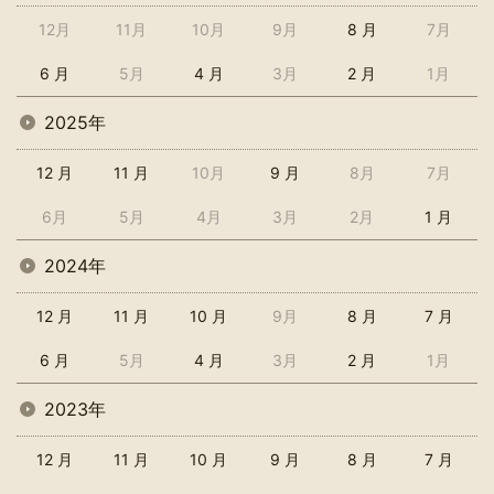
12月
11月
10月
9月
8 月
7月
6 月
5月
4 月
3月
2 月
1月
2025年
12 月
11 月
10月
9 月
8月
7月
6月
5月
4月
3月
2月
1 月
2024年
12 月
11 月
10 月
9月
8 月
7 月
6 月
5月
4 月
3月
2 月
1月
2023年
12 月
11 月
10 月
9 月
8 月
7 月