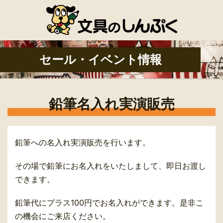
セール・イベント情報
鉛筆名入れ実演販売
鉛筆への名入れ実演販売を行います。
その場で鉛筆にお名入れをいたしまして、即日お渡し
できます。
鉛筆代にプラス100円でお名入れができます。是非こ
の機会にご来店ください。