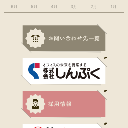
6月
5月
4月
3月
2月
1月