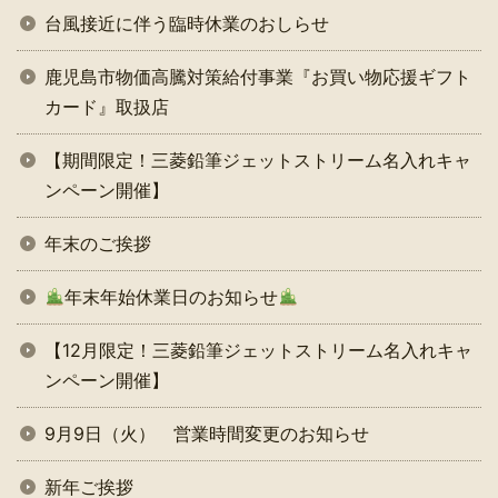
台風接近に伴う臨時休業のおしらせ
鹿児島市物価高騰対策給付事業『お買い物応援ギフト
カード』取扱店
【期間限定！三菱鉛筆ジェットストリーム名入れキャ
ンペーン開催】
年末のご挨拶
年末年始休業日のお知らせ
【12月限定！三菱鉛筆ジェットストリーム名入れキャ
ンペーン開催】
9月9日（火） 営業時間変更のお知らせ
新年ご挨拶