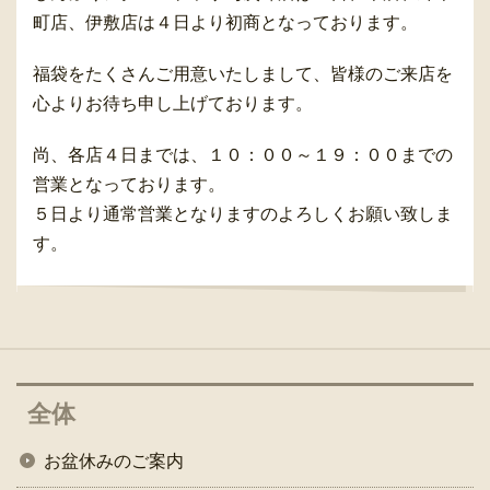
町店、伊敷店は４日より初商となっております。
福袋をたくさんご用意いたしまして、皆様のご来店を
心よりお待ち申し上げております。
尚、各店４日までは、１０：００～１９：００までの
営業となっております。
５日より通常営業となりますのよろしくお願い致しま
す。
全体
お盆休みのご案内