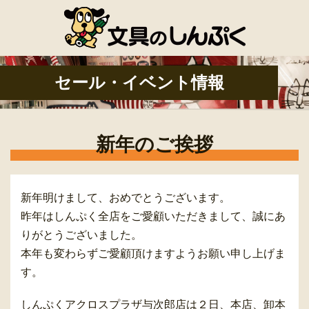
セール・イベント情報
新年のご挨拶
新年明けまして、おめでとうございます。
昨年はしんぷく全店をご愛顧いただきまして、誠にあ
りがとうございました。
本年も変わらずご愛顧頂けますようお願い申し上げま
す。
しんぷくアクロスプラザ与次郎店は２日、本店、卸本