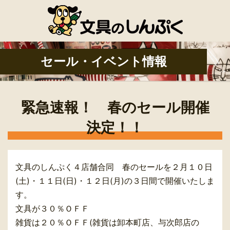
セール・イベント情報
緊急速報！ 春のセール開催
決定！！
文具のしんぷく４店舗合同 春のセールを
２月１０日
(土)・１１日(日)・１２日(月)
の３日間で開催いたしま
す。
文具が
３０％ＯＦＦ
雑貨は
２０％ＯＦＦ
(雑貨は卸本町店、与次郎店の