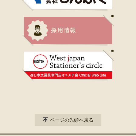
ページの先頭へ戻る