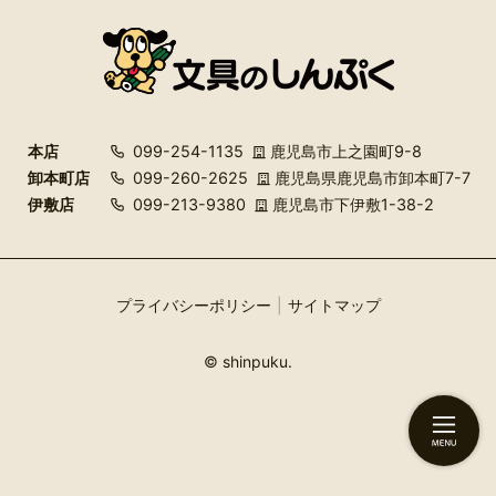
本店
099-254-1135
鹿児島市上之園町9-8
卸本町店
099-260-2625
鹿児島県鹿児島市卸本町7-7
伊敷店
099-213-9380
鹿児島市下伊敷1-38-2
プライバシーポリシー
サイトマップ
© shinpuku.