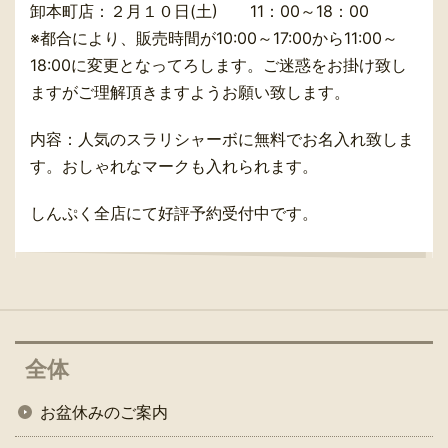
卸本町店：２月１０日(土) 11：00～18：00
※都合により、販売時間が10:00～17:00から11:00～
18:00に変更となってろします。ご迷惑をお掛け致し
ますがご理解頂きますようお願い致します。
内容：人気のスラリシャーボに無料でお名入れ致しま
す。おしゃれなマークも入れられます。
しんぷく全店にて好評予約受付中です。
全体
お盆休みのご案内