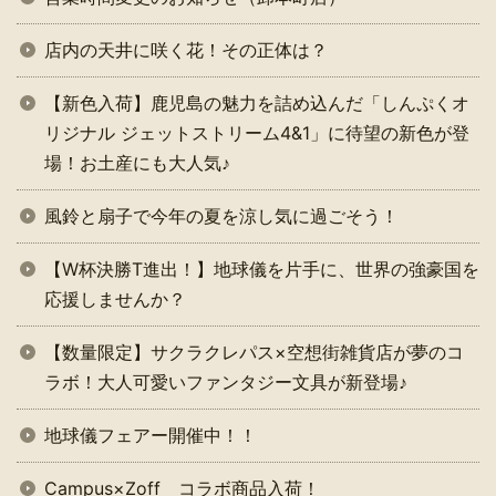
店内の天井に咲く花！その正体は？
【新色入荷】鹿児島の魅力を詰め込んだ「しんぷくオ
リジナル ジェットストリーム4&1」に待望の新色が登
場！お土産にも大人気♪
風鈴と扇子で今年の夏を涼し気に過ごそう！
【W杯決勝T進出！】地球儀を片手に、世界の強豪国を
応援しませんか？
【数量限定】サクラクレパス×空想街雑貨店が夢のコ
ラボ！大人可愛いファンタジー文具が新登場♪
地球儀フェアー開催中！！
Campus×Zoff コラボ商品入荷！