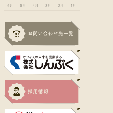
6月
5月
4月
3月
2月
1月