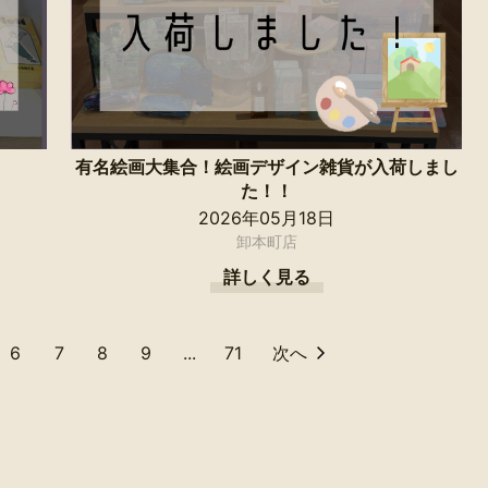
有名絵画大集合！絵画デザイン雑貨が入荷しまし
た！！
2026年05月18日
卸本町店
詳しく見る
6
7
8
9
...
71
次へ