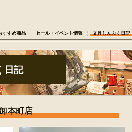
おすすめ商品
セール・イベント情報
文具しんぷく日記
く日記
卸本町店