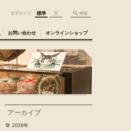
大
標準
文字サイズ
検索
お問い合わせ
オンラインショップ
アーカイブ
2026年