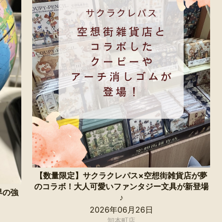
【数量限定】サクラクレパス×空想街雑貨店が夢
のコラボ！大人可愛いファンタジー文具が新登場
界の強
♪
2026年06月26日
卸本町店