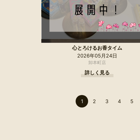
心とろけるお香タイム
2026年05月24日
卸本町店
詳しく見る
1
2
3
4
5