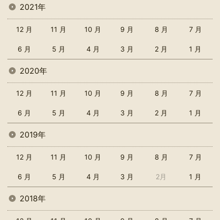
2021年
12 月
11 月
10 月
9 月
8 月
7 月
6 月
5 月
4 月
3 月
2 月
1 月
2020年
12 月
11 月
10 月
9 月
8 月
7 月
6 月
5 月
4 月
3 月
2 月
1 月
2019年
12 月
11 月
10 月
9 月
8 月
7 月
6 月
5 月
4 月
3 月
2月
1 月
2018年