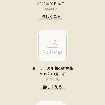
2019年01月16日
卸本町店
詳しく見る
セーラー万年筆の新商品
2019年01月15日
卸本町店
詳しく見る