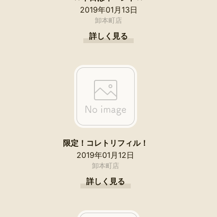
2019年01月13日
卸本町店
詳しく見る
限定！コレトリフィル！
2019年01月12日
卸本町店
詳しく見る