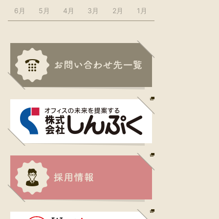
6月
5月
4月
3月
2月
1月