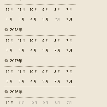
12 月
11 月
10 月
9 月
8 月
7 月
6 月
5 月
4 月
3 月
2月
1 月
2018年
12 月
11 月
10 月
9 月
8 月
7 月
6 月
5 月
4 月
3 月
2 月
1 月
2017年
12 月
11 月
10 月
9 月
8 月
7 月
6 月
5 月
4 月
3 月
2 月
1 月
2016年
12 月
11月
10月
9月
8月
7月