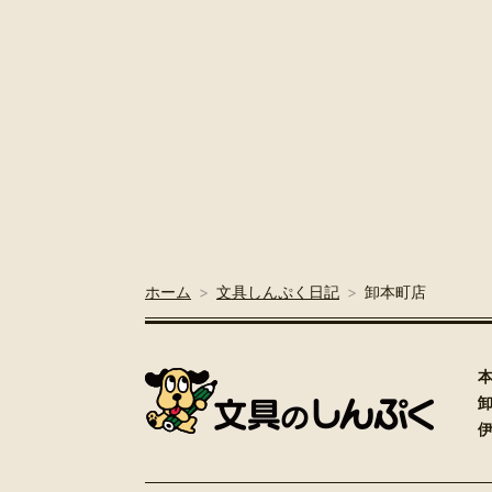
ホーム
文具しんぷく日記
卸本町店