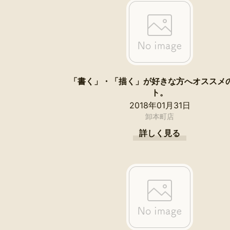
「書く」・「描く」が好きな方へオススメ
ト。
2018年01月31日
卸本町店
詳しく見る