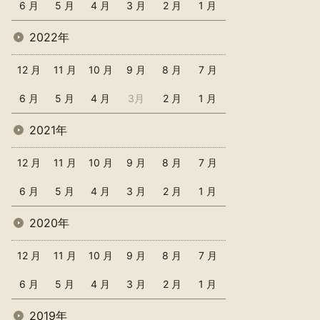
6 月
5 月
4 月
3 月
2 月
1 月
2022年
12 月
11 月
10 月
9 月
8 月
7 月
6 月
5 月
4 月
3月
2 月
1 月
2021年
12 月
11 月
10 月
9 月
8 月
7 月
6 月
5 月
4 月
3 月
2 月
1 月
2020年
12 月
11 月
10 月
9 月
8 月
7 月
6 月
5 月
4 月
3 月
2 月
1 月
2019年