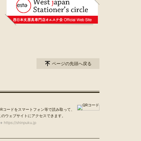
ページの先頭へ戻る
QRコードをスマートフォン等で読み取って、
このウェブサイトにアクセスできます。
https://shinpuku.jp