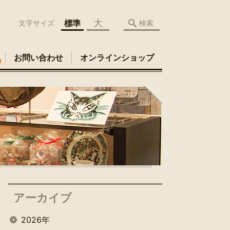
大
標準
文字サイズ
検索
お問い合わせ
オンラインショップ
アーカイブ
2026年