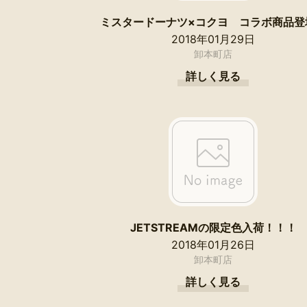
ミスタードーナツ×コクヨ コラボ商品登
2018年01月29日
卸本町店
詳しく見る
JETSTREAMの限定色入荷！！！
2018年01月26日
卸本町店
詳しく見る