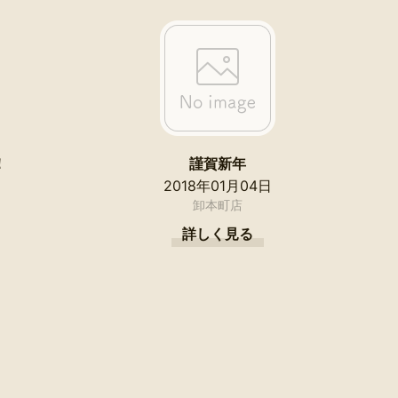
！
謹賀新年
2018年01月04日
卸本町店
詳しく見る