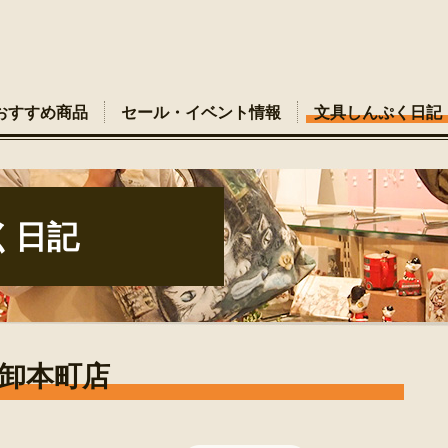
おすすめ商品
セール・イベント情報
文具しんぷく日記
く日記
卸本町店