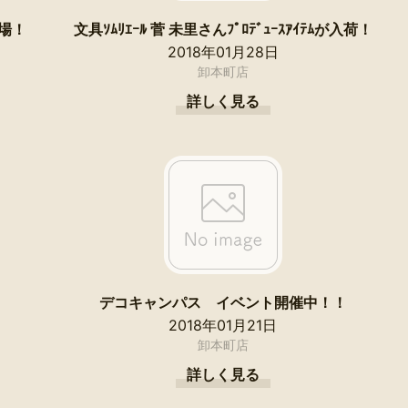
場！
文具ｿﾑﾘｴｰﾙ 菅 未里さんﾌﾟﾛﾃﾞｭｰｽｱｲﾃﾑが入荷！
2018年01月28日
卸本町店
詳しく見る
デコキャンパス イベント開催中！！
2018年01月21日
卸本町店
詳しく見る