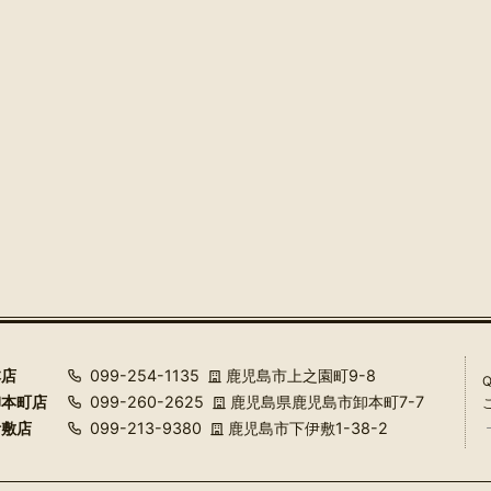
本店
099-254-1135
鹿児島市上之園町9-8
卸本町店
099-260-2625
鹿児島県鹿児島市卸本町7-7
伊敷店
099-213-9380
鹿児島市下伊敷1-38-2