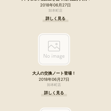
2018年06月27日
卸本町店
詳しく見る
大人の交換ノート登場！
2018年06月27日
卸本町店
詳しく見る